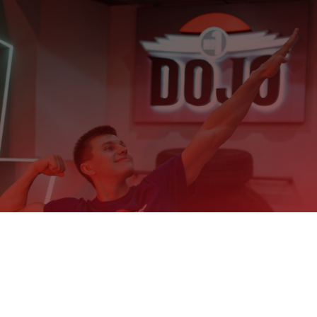
КЛАСС
СЕМЕЙ­
НОЙ
МЯГ­
КОЙ
ШКО­
ЛЫ
Мастер-
классы