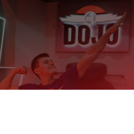
ОТКРЫТИЕ
НОВОГО
ЗАЛА
(ЖК
«ЧЕМПИОН
ПАРК»)
События