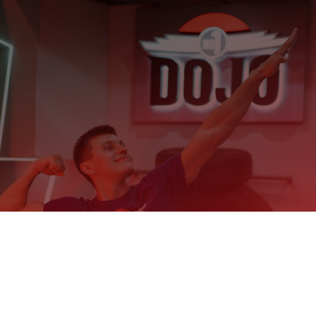
Марсель
Мансуров
РАСПИСАНИЕ
ГРУППОВЫХ
ТРЕНИРОВОК
События